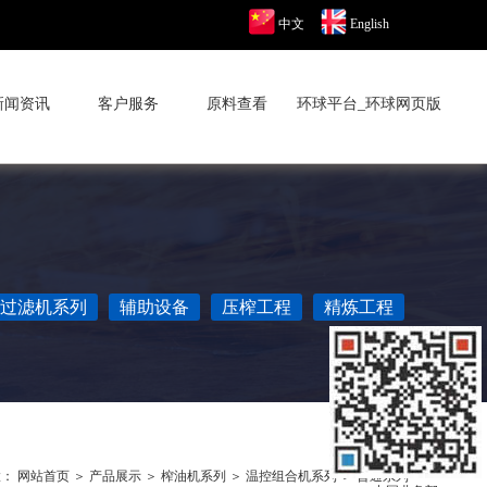
中文
English
新闻资讯
客户服务
原料查看
环球平台_环球网页版
过滤机系列
辅助设备
压榨工程
精炼工程
置：
网站首页
＞
产品展示
＞
榨油机系列
＞
温控组合机系列
＞
普通系列