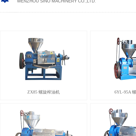
WENZHOU SINO MACHINERY CO.,LTD.
ZX85 螺旋榨油机
6YL-95A